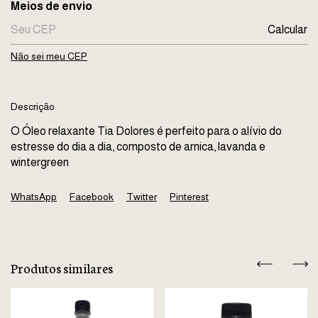
Entregas para o CEP:
Meios de envio
Calcular
Não sei meu CEP
Descrição
O Óleo relaxante Tia Dolores é perfeito para o alívio do
estresse do dia a dia, composto de arnica, lavanda e
wintergreen
WhatsApp
Facebook
Twitter
Pinterest
Produtos similares